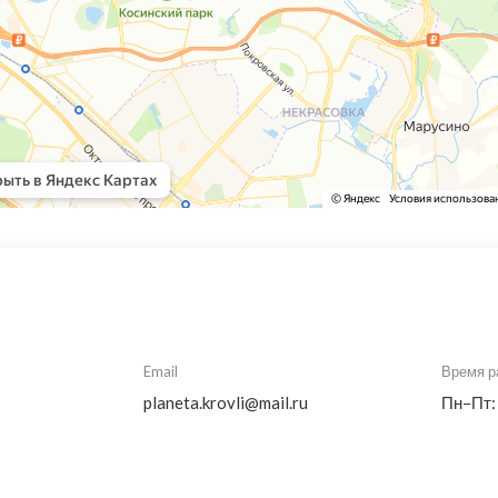
Email
Время р
planeta.krovli@mail.ru
Пн–Пт: