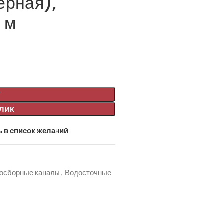
ерная),
 м
У
КЛИК
 в список желаний
осборные каналы
,
Водосточные