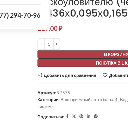
пескоуловителю (ч
0,436х0,095х0,165
977) 294-70-96
217,00
₽
Alternative:
В КОРЗИН
ПОКУПКА В 1 
Добавить для сравнения
Добавить
Артикул:
97575
Категории:
Водоприемный лоток (канал)
,
Вод
системы
Поделиться: