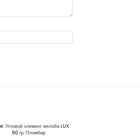
e: Угловой элемент желоба LUX
Docke: Наконечник LUX Г
90 гр. Пломбир
Пластиковые водосточные 