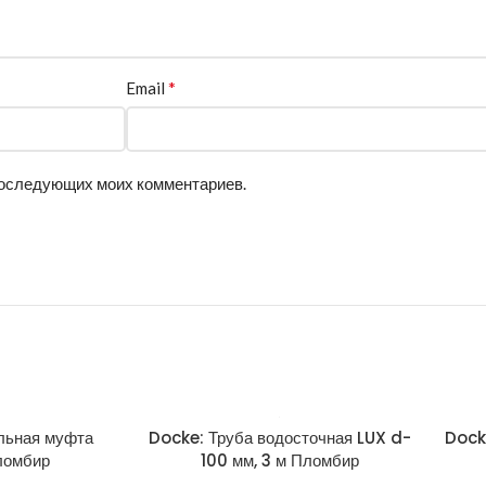
*
Email
 последующих моих комментариев.
льная муфта
Docke: Труба водосточная LUX d-
Dock
ломбир
100 мм, 3 м Пломбир