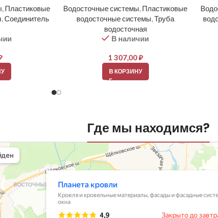
ы
,
Пластиковые
Водосточные системы
,
Пластиковые
Водо
ы
,
Соединитель
водосточные системы
,
Труба
вод
водосточная
чии
В наличии
₽
1 307,00
₽
НУ
В КОРЗИНУ
Где мы находимся?
вли
овельные материалы в Балашихе
шихе