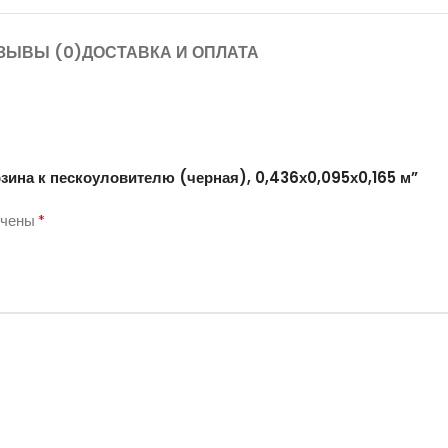
ЗЫВЫ (0)
ДОСТАВКА И ОПЛАТА
зина к пескоуловителю (черная), 0,436х0,095х0,165 м”
*
ечены