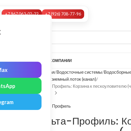
+7 967 063-02-22
+7 (926) 708-77-96
х
А
НАШИ УСЛУГИ
МОНТАЖ
О КОМПАНИИ
Max
Главная
Водосточные системы
Водосборные
Водоприемный лоток (канал)
tsApp
Альта-Профиль: Корзина к пескоуловителю (ч
egram
Альта-Профиль
Альта-Профиль: Ко