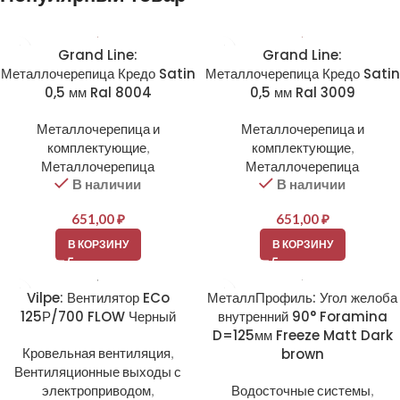
Grand Line:
Grand Line:
Металлочерепица Кредо Satin
Металлочерепица Кредо Satin
0,5 мм Ral 8004
0,5 мм Ral 3009
Металлочерепица и
Металлочерепица и
комплектующие
,
комплектующие
,
Металлочерепица
Металлочерепица
В наличии
В наличии
651,00
₽
651,00
₽
В КОРЗИНУ
В КОРЗИНУ
Vilpe: Вентилятор ECo
МеталлПрофиль: Угол желоба
125Р/700 FLOW Черный
внутренний 90° Foramina
D=125мм Freeze Matt Dark
Кровельная вентиляция
,
brown
Вентиляционные выходы с
электроприводом
,
Водосточные системы
,