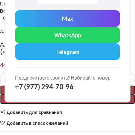
Главная
Водосточные системы
Водосборные каналы
Водоприемный лоток (канал)
Max
Альта-Профиль
WhatsApp
Альта-Профиль: Канал водоотводный 60
(черный), 1,015х0,138х0,100 м
Telegram
443,00
₽
Alternative:
Предпочитаете звонить? Набирайте номер
+7 (977) 294-70-96
В КОРЗИНУ
ПОКУПКА В 1 КЛИК
Добавить для сравнения
Добавить в список желаний